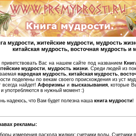
га мудрости, житейские мудрости, мудрость жиз
китайская мудрость, восточная мудрость и м
 приветствовать Вас на нашем сайте под названием
Книг
итейские мудрости
,
мудрость жизни
. Среди людей из по
ываемая
народная мудрость
,
китайская мудрость
,
восто
рости поделены по векам своего происхождения из уст му
т всегда найдет!
Афоризмы
и
высказывания
, которые В
и употребляются в нужный момент :)
нь надеюсь, что Вам будет полезна наша
книга мудрости
!
равах рекламы:
иборы измерения расхода жидких:
счетчики воды
. Счетчики 