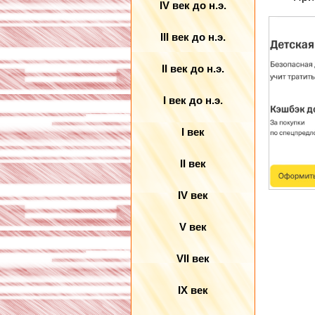
IV век до н.э.
III век до н.э.
II век до н.э.
I век до н.э.
I век
II век
IV век
V век
VII век
IX век