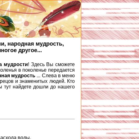
ни, народная мудрость,
ногое другое...
а мудрости
! Здесь Вы сможете
коленья в поколенье передается
чная мудрость
... Слева в меню
дрецов и знаменитых людей. Кто
ы тут найдете дошли до нашего
расхода воды.