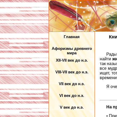
Кни
Главная
Афоризмы древнего
мира
Рады
найти
ж
XII-VII век до н.э.
так наз
все муд
VIII-VII век до н.э.
ищет, то
времени 
VII век до н.э.
Я оче
VI век до н.э.
На п
V век до н.э.
• Пр