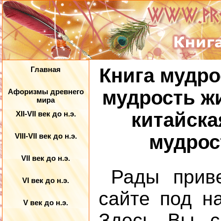
Книга мудро
Главная
мудрость жи
Афоризмы древнего
мира
китайска
XII-VII век до н.э.
мудрост
VIII-VII век до н.э.
VII век до н.э.
Рады прив
VI век до н.э.
сайте под н
V век до н.э.
Здесь Вы 