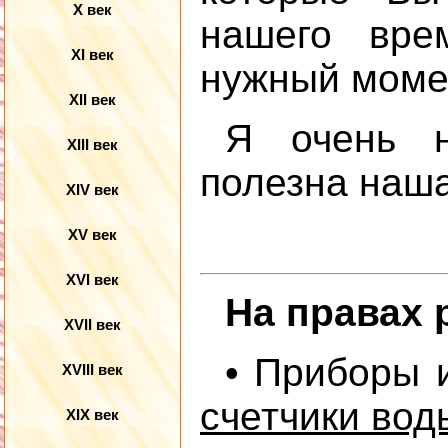
X век
нашего вре
XI век
нужный момен
XII век
Я очень н
XIII век
полезна наш
XIV век
XV век
XVI век
На правах 
XVII век
• Приборы 
XVIII век
счетчики вод
XIX век