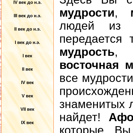
IV век до н.э.
мудрости
,
III век до н.э.
людей из 
II век до н.э.
передается
I век до н.э.
мудрость
I век
восточная 
II век
все мудрости
IV век
происхожде
V век
знаменитых л
VII век
найдет!
Афо
IX век
которые Вы