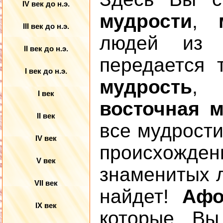
IV век до н.э.
мудрости
,
III век до н.э.
людей из 
II век до н.э.
передается
I век до н.э.
мудрость
I век
восточная 
II век
все мудрости
IV век
происхожде
V век
знаменитых л
VII век
найдет!
Афо
IX век
которые Вы