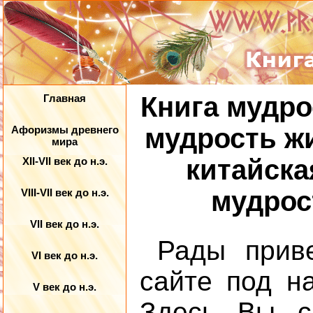
Книга мудро
Главная
мудрость жи
Афоризмы древнего
мира
китайска
XII-VII век до н.э.
мудрост
VIII-VII век до н.э.
VII век до н.э.
Рады прив
VI век до н.э.
сайте под н
V век до н.э.
Здесь Вы 