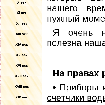
X век
нашего вре
XI век
нужный момен
XII век
Я очень н
XIII век
полезна наш
XIV век
XV век
XVI век
На правах 
XVII век
• Приборы 
XVIII век
счетчики вод
XIX век