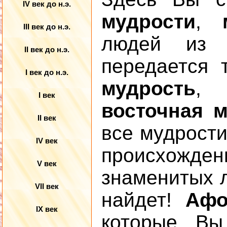
IV век до н.э.
мудрости
,
III век до н.э.
людей из 
II век до н.э.
передается
I век до н.э.
мудрость
I век
восточная 
II век
все мудрости
IV век
происхожде
V век
знаменитых л
VII век
найдет!
Афо
IX век
которые Вы