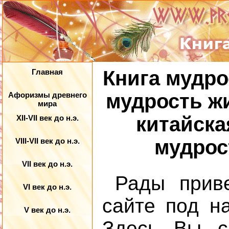
Книга мудро
Главная
мудрость жи
Афоризмы древнего
мира
китайска
XII-VII век до н.э.
мудрост
VIII-VII век до н.э.
VII век до н.э.
Рады прив
VI век до н.э.
сайте под н
V век до н.э.
Здесь Вы 