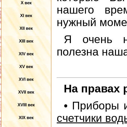
X век
нашего вре
XI век
нужный момен
XII век
Я очень н
XIII век
полезна наш
XIV век
XV век
XVI век
На правах 
XVII век
• Приборы 
XVIII век
счетчики вод
XIX век