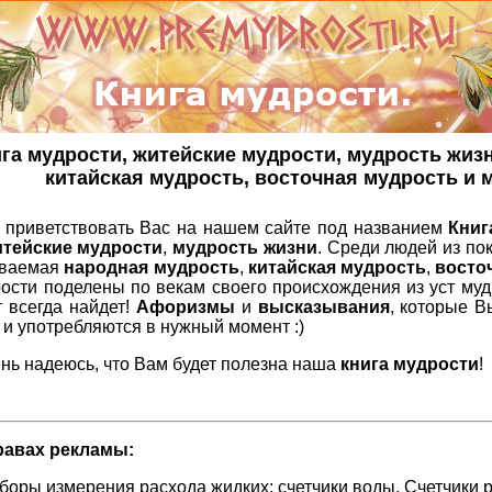
га мудрости, житейские мудрости, мудрость жиз
китайская мудрость, восточная мудрость и м
 приветствовать Вас на нашем сайте под названием
Книг
итейские мудрости
,
мудрость жизни
. Среди людей из по
ываемая
народная мудрость
,
китайская мудрость
,
восто
рости поделены по векам своего происхождения из уст му
т всегда найдет!
Афоризмы
и
высказывания
, которые В
и употребляются в нужный момент :)
нь надеюсь, что Вам будет полезна наша
книга мудрости
!
равах рекламы:
иборы измерения расхода жидких:
счетчики воды
. Счетчики 