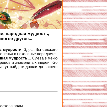
ни, народная мудрость,
ногое другое...
а мудрости
! Здесь Вы сможете
коленья в поколенье передается
чная мудрость
... Слева в меню
дрецов и знаменитых людей. Кто
ы тут найдете дошли до нашего
расхода воды.