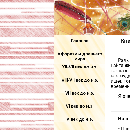
Кни
Главная
Афоризмы древнего
мира
Рады
найти
ж
XII-VII век до н.э.
так наз
все муд
VIII-VII век до н.э.
ищет, то
времени 
VII век до н.э.
Я оче
VI век до н.э.
На п
V век до н.э.
• Пр