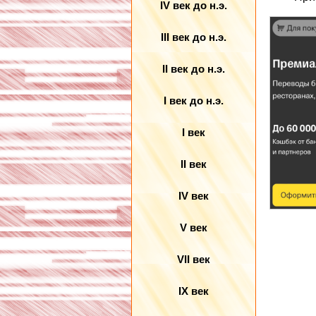
IV век до н.э.
III век до н.э.
II век до н.э.
I век до н.э.
I век
II век
IV век
V век
VII век
IX век