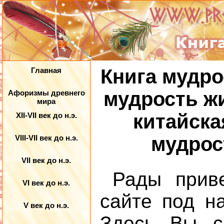
Книга мудро
Главная
мудрость жи
Афоризмы древнего
мира
китайска
XII-VII век до н.э.
мудрост
VIII-VII век до н.э.
VII век до н.э.
Рады прив
VI век до н.э.
сайте под н
V век до н.э.
Здесь Вы 