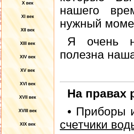
X век
нашего вре
XI век
нужный момен
XII век
Я очень н
XIII век
полезна наш
XIV век
XV век
XVI век
На правах 
XVII век
• Приборы 
XVIII век
счетчики вод
XIX век