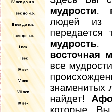
IV век до н.э.
мудрости
,
III век до н.э.
людей из 
II век до н.э.
передается
I век до н.э.
мудрость
I век
восточная 
II век
все мудрости
IV век
происхожде
V век
знаменитых л
VII век
найдет!
Афо
IX век
которые Вы